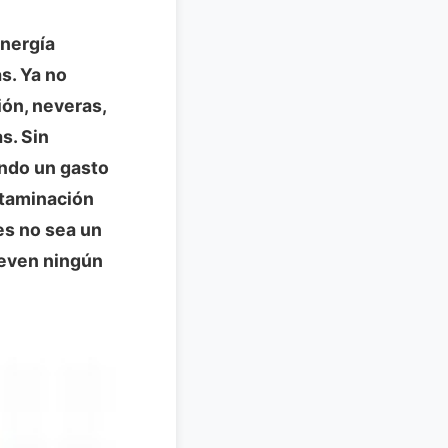
energía
s. Ya no
ión, neveras,
s. Sin
ndo un gasto
ntaminación
es no sea un
lleven ningún