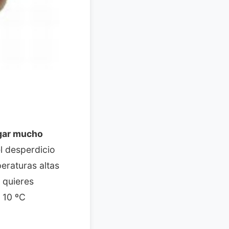
ugar mucho
l desperdicio
eraturas altas
 quieres
o 10 ºC