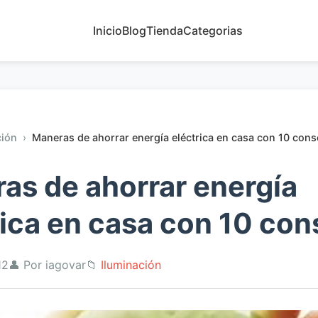
Inicio
Blog
Tienda
Categorias
ción
›
Maneras de ahorrar energía eléctrica en casa con 10 cons
as de ahorrar energía
rica en casa con 10 con
12
👤 Por iagovar
📁
Iluminación