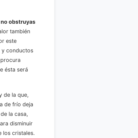
e no obstruyas
alor también
or este
s y conductos
 procura
de ésta será
y de la que,
 de frío deja
 de la casa,
ara disminuir
los cristales.