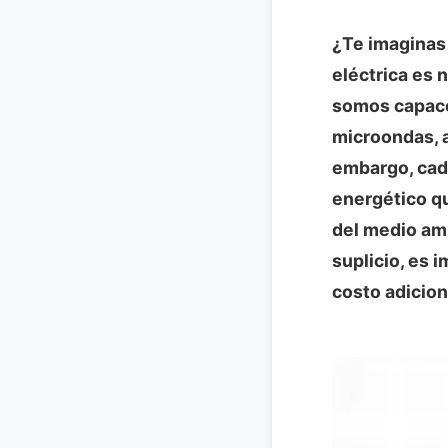
¿Te imaginas 
eléctrica es 
somos capaces
microondas, a
embargo, cad
energético qu
del medio amb
suplicio, es 
costo adicion