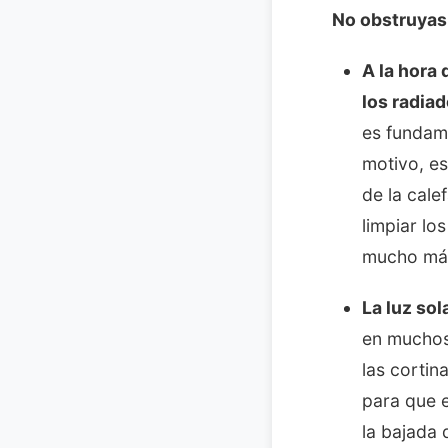
No obstruyas 
A la hora
los radia
es fundame
motivo, es
de la cale
limpiar los
mucho más
La luz sol
en muchos
las cortin
para que e
la bajada 