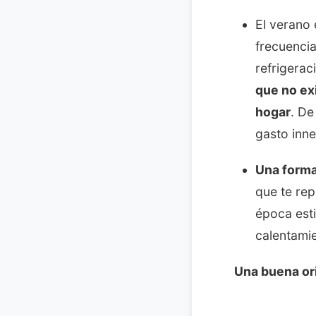
El verano 
frecuencia
refrigera
que no exi
hogar
. De
gasto inne
Una forma
que te rep
época esti
calentamie
Una buena or