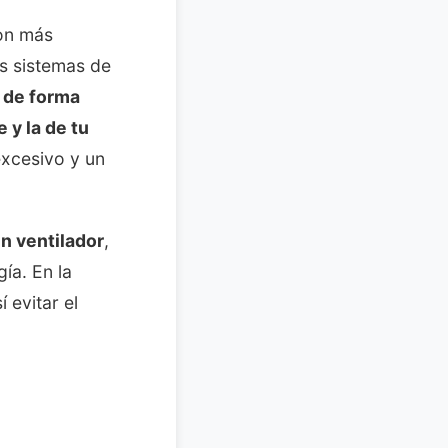
con más
os sistemas de
o de forma
 y la de tu
excesivo y un
un ventilador
,
ía. En la
 evitar el