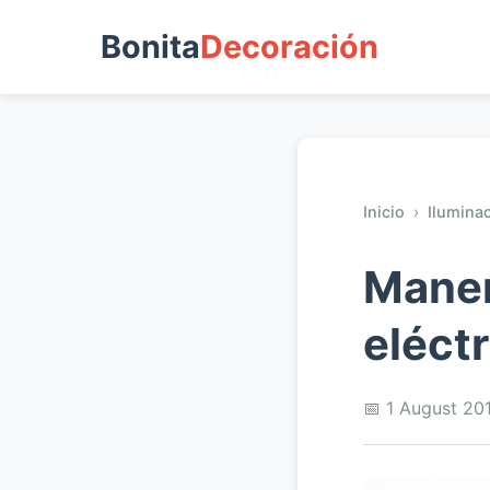
Bonita
Decoración
Inicio
›
Ilumina
Maner
eléct
📅 1 August 20