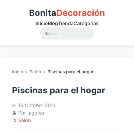
Bonita
Decoración
Inicio
Blog
Tienda
Categorias
Inicio
›
Salón
›
Piscinas para el hogar
Piscinas para el hogar
📅 16 October 2014
👤 Por iagovar
📁
Salón