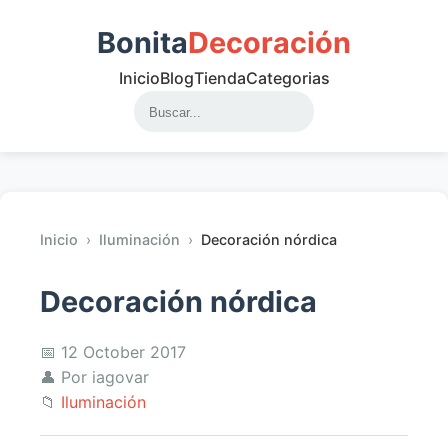
Bonita
Decoración
Inicio
Blog
Tienda
Categorias
Inicio
›
Iluminación
›
Decoración nórdica
Decoración nórdica
📅 12 October 2017
👤 Por iagovar
📁
Iluminación