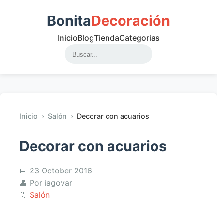
Bonita
Decoración
Inicio
Blog
Tienda
Categorias
Inicio
›
Salón
›
Decorar con acuarios
Decorar con acuarios
📅 23 October 2016
👤 Por iagovar
📁
Salón