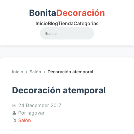
Bonita
Decoración
Inicio
Blog
Tienda
Categorias
Inicio
›
Salón
›
Decoración atemporal
Decoración atemporal
📅 24 December 2017
👤 Por iagovar
📁
Salón